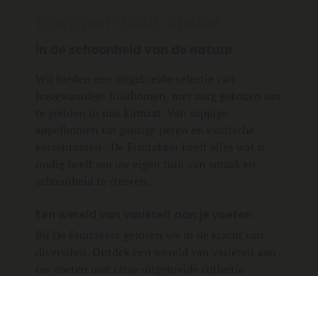
Dompel uzelf onder
in de schoonheid van de natuur
Wij bieden een uitgebreide selectie van
hoogwaardige fruitbomen, met zorg gekozen om
te gedijen in ons klimaat. Van sappige
appelbomen tot geurige peren en exotische
kersenrassen - De Fruitakker heeft alles wat u
nodig heeft om uw eigen tuin van smaak en
schoonheid te creëren.
Een wereld van variëteit aan je voeten
Bij De Fruitakker geloven we in de kracht van
diversiteit. Ontdek een wereld van variëteit aan
uw voeten met onze uitgebreide collectie
fruitbomen. Of u nu op zoek bent naar
traditionele favorieten of verlangt naar iets